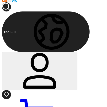
ES
EUR