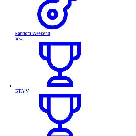
Random Weekend
new
GTA V