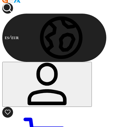
ES
EUR