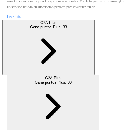
características para mejorar la experiencia general de YouTube para sus usuarios. ¡Es
un servicio basado en suscripción perfecto para cualquier fan de ...
Leer más
G2A Plus
Gana puntos Plus:
33
G2A Plus
Gana puntos Plus:
33