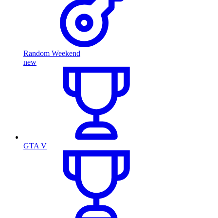
Random Weekend
new
GTA V