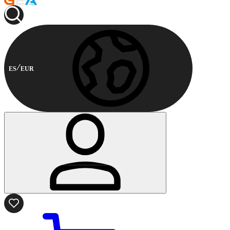
ES
EUR