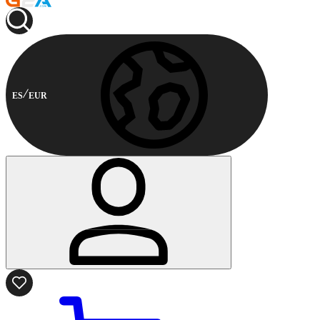
ES
EUR