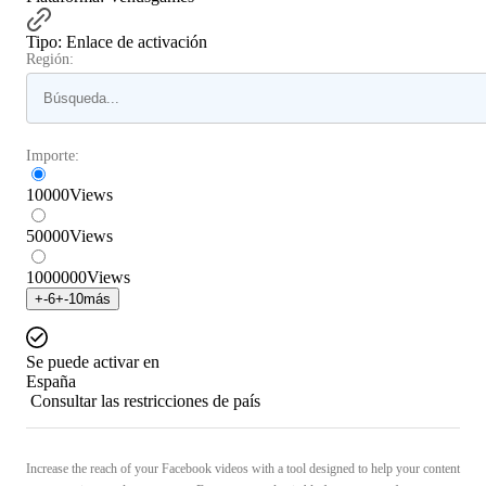
Tipo
:
Enlace de activación
Región:
Importe:
10000
Views
50000
Views
1000000
Views
+
-6
+
-10
más
Se puede activar en
España
Consultar las restricciones de país
Increase the reach of your Facebook videos with a tool designed to help your content