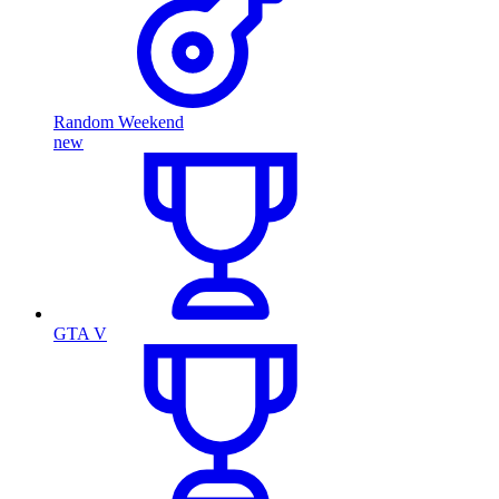
Random Weekend
new
GTA V