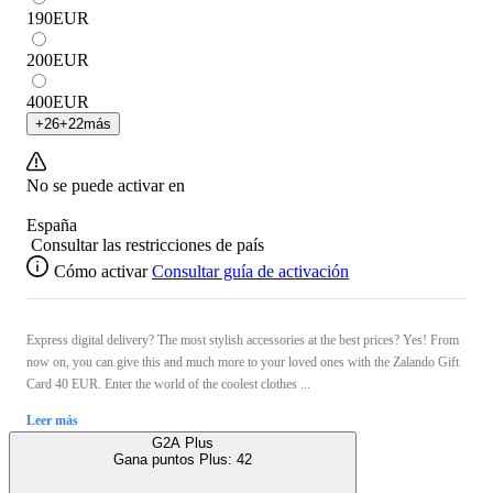
190
EUR
200
EUR
400
EUR
+
26
+
22
más
No se puede activar en
España
Consultar las restricciones de país
Cómo activar
Consultar guía de activación
Express digital delivery? The most stylish accessories at the best prices? Yes! From
now on, you can give this and much more to your loved ones with the Zalando Gift
Card 40 EUR. Enter the world of the coolest clothes ...
Leer más
G2A Plus
Gana puntos Plus:
42