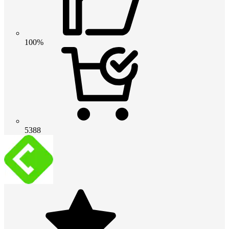
100%
5388