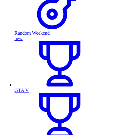
Random Weekend
new
GTA V