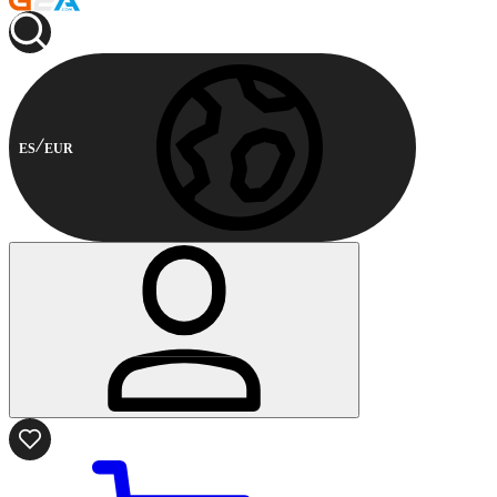
ES
EUR