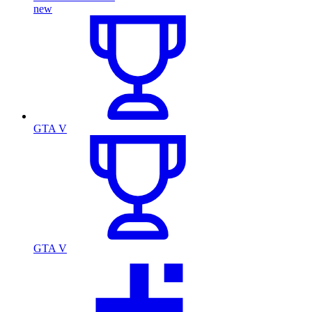
new
GTA V
GTA V