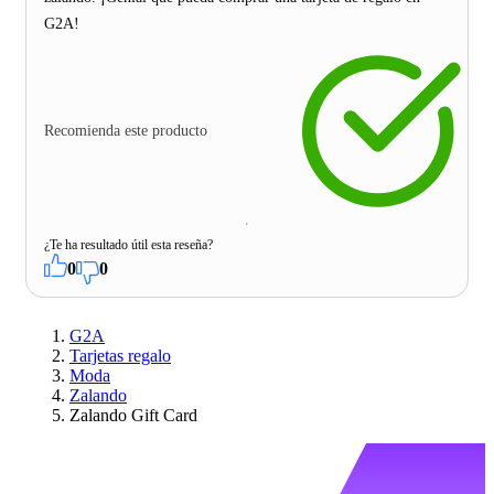
G2A!
Recomienda este producto
¿Te ha resultado útil esta reseña?
0
0
G2A
Tarjetas regalo
Moda
Zalando
Zalando Gift Card