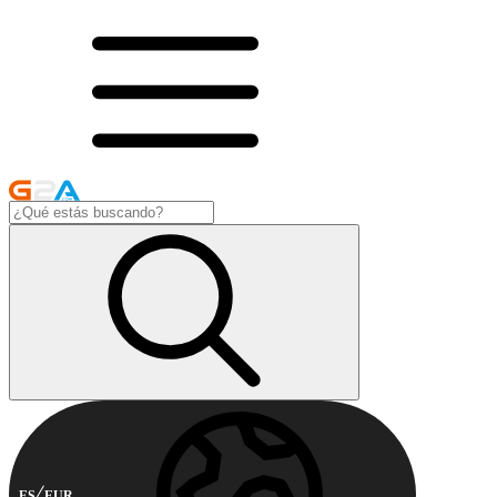
ES
EUR