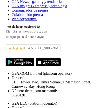
G2A News - gaming y tendencias
G2A Insights - empresa y tecnología
Comunicados de prensa
Colaboración prensa
Web corporativa
Instala la aplicación G2A
¡Disfruta las mejores ofertas en
videojuegos allá donde vayas!
4.6 - 113,300
votos
G2A.COM Limited
(platform operator)
Dirección:
31/F, Tower Two, Times Square, 1 Matheson Street,
Causeway Bay, Hong Kong
Número de registro mercantil:
63264201
G2A LLC
(platform operator)
Dirección: