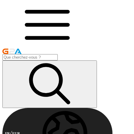
FR
EUR