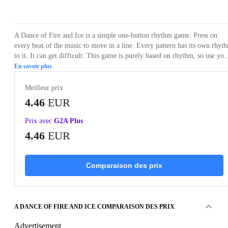
Loading...
Loading...
Loading...
Loading...
Loading
A Dance of Fire and Ice is a simple one-button rhythm game. Press on
every beat of the music to move in a line. Every pattern has its own rhyt
to it. It can get difficult. This game is purely based on rhythm, so use yo..
En savoir plus
Meilleur prix
4.46
EUR
Prix avec
G2A Plus
4.46
EUR
Comparaison des prix
A DANCE OF FIRE AND ICE COMPARAISON DES PRIX
Advertisement