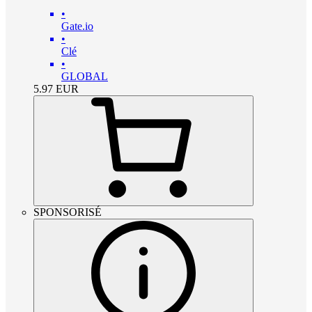
•
Gate.io
•
Clé
•
GLOBAL
5.97
EUR
SPONSORISÉ