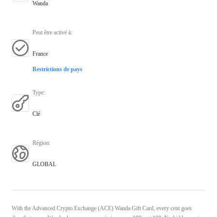
Wanda
Peut être activé à
:
France
Restrictions de pays
Type
:
Clé
Région
:
GLOBAL
With the Advanced Crypto Exchange (ACE) Wanda Gift Card, every cent goes