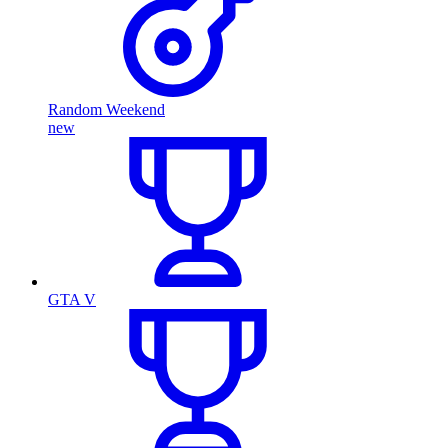
Random Weekend
new
GTA V