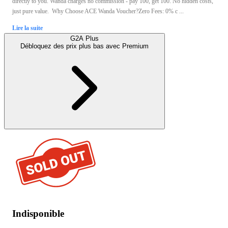
directly to you. Wanda charges no commission - pay 100, get 100. No hidden costs,
just pure value. Why Choose ACE Wanda Voucher?Zero Fees: 0% c ...
Lire la suite
G2A Plus
Débloquez des prix plus bas avec
Premium
Indisponible