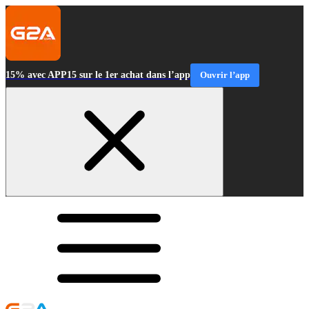
15% avec APP15 sur le 1er achat dans l’app
Ouvrir l’app