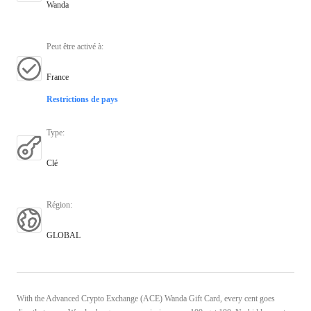
Wanda
Peut être activé à
:
France
Restrictions de pays
Type
:
Clé
Région
:
GLOBAL
With the Advanced Crypto Exchange (ACE) Wanda Gift Card, every cent goes