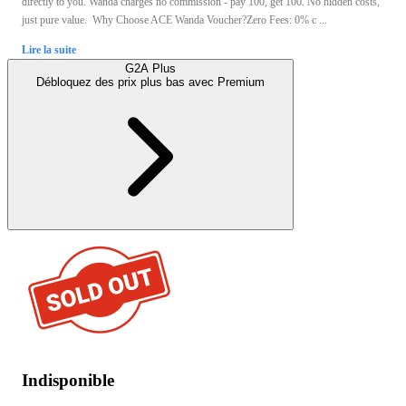
directly to you. Wanda charges no commission - pay 100, get 100. No hidden costs,
just pure value. Why Choose ACE Wanda Voucher?Zero Fees: 0% c ...
Lire la suite
G2A Plus
Débloquez des prix plus bas avec
Premium
Indisponible