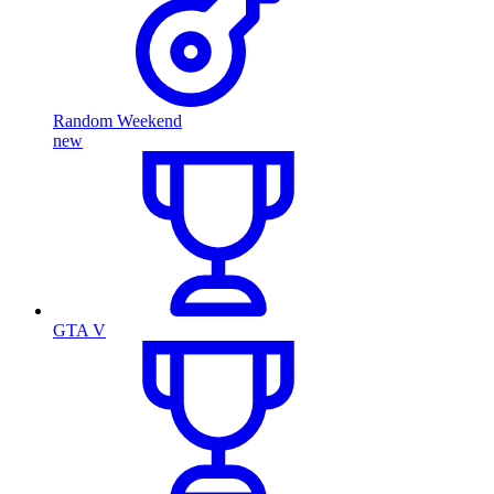
Random Weekend
new
GTA V