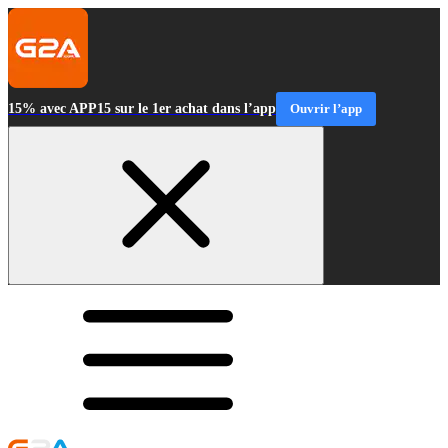
15% avec APP15 sur le 1er achat dans l’app
Ouvrir l’app