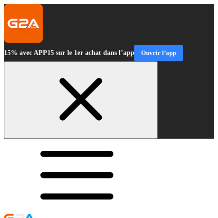
15% avec APP15 sur le 1er achat dans l’app
Ouvrir l’app