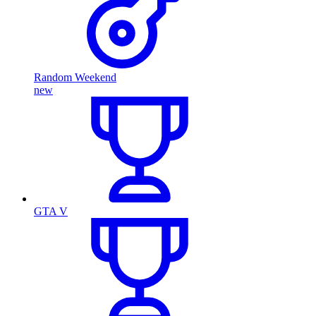
Random Weekend
new
GTA V