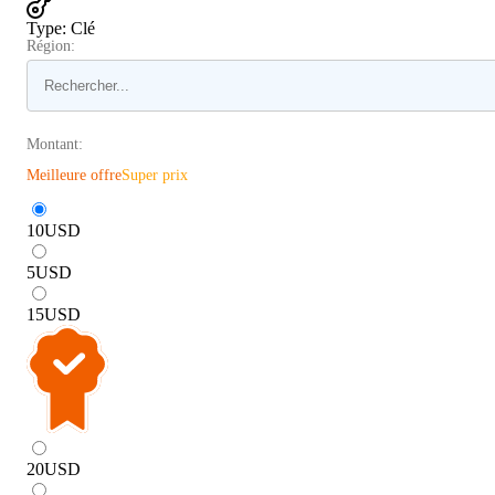
Type
:
Clé
Région:
Montant:
Meilleure offre
Super prix
10
USD
5
USD
15
USD
20
USD