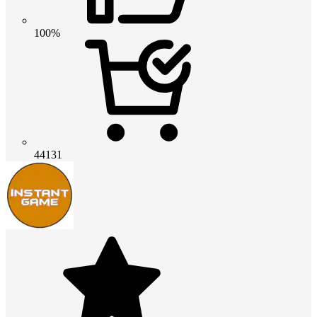
100%
44131