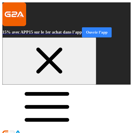
15% avec APP15 sur le 1er achat dans l’app
Ouvrir l’app