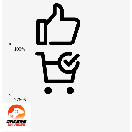
100%
37695