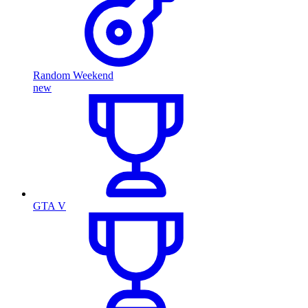
Random Weekend
new
GTA V