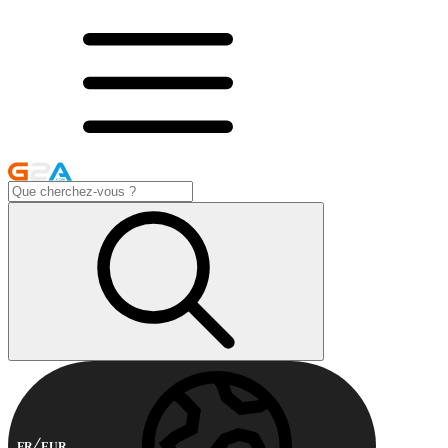
FR
EUR