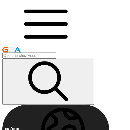
FR
EUR