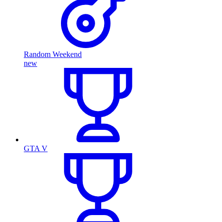
Random Weekend
new
GTA V