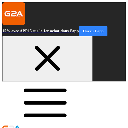
15% avec APP15 sur le 1er achat dans l’app
Ouvrir l’app