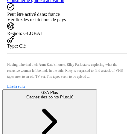
Consulter le guide d'activation
Peut être activé dans:
france
Vérifiez les restrictions de pays
Région
:
GLOBAL
Type
:
Clé
Having inherited their Aunt Kate’s house, Riley Park starts exploring what the
reclusive woman left behind. In the attic, Riley is surprised to find a stack of VHS
tapes next to an old TV set. The tapes seem to be episod ...
Lire la suite
G2A Plus
Gagnez des points Plus:
16