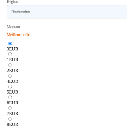
Région:
Montant:
Meilleure offre
3
EUR
1
EUR
2
EUR
4
EUR
5
EUR
6
EUR
7
EUR
8
EUR