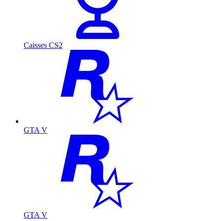
Caisses CS2
GTA V
GTA V