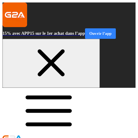
15% avec APP15 sur le 1er achat dans l’app
Ouvrir l’app