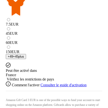
7.5
EUR
45
EUR
60
EUR
150
EUR
+
49
+
45
plus
Peut être activé dans
France
Vérifiez les restrictions de pays
Comment l'activer
Consulter le guide d'activation
Amazon Gift Card 3 EUR is one of the possible ways to fund your account to start
shopping online on the Amazon platform. Giftcards allow to purchase a variety of