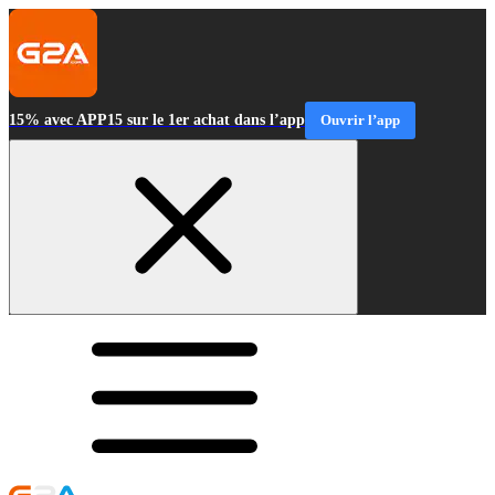
15% avec APP15 sur le 1er achat dans l’app
Ouvrir l’app