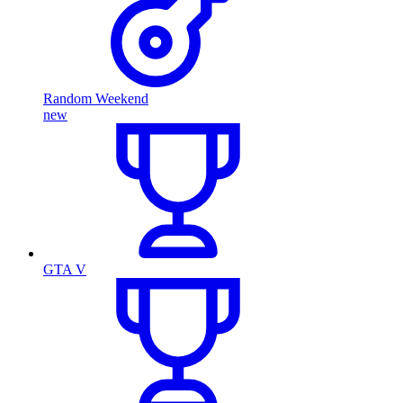
Random Weekend
new
GTA V