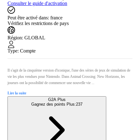
Consulter le guide d'activation
Peut être activé dans:
france
Vérifiez les restrictions de pays
Région
:
GLOBAL
Type
:
Compte
Il s'agit de la cinquième version d'iconique, l'une des séries de jeux de simulation de
vie les plus vendues pour Nintendo. Dans Animal Crossing: New Horizons, les
joueurs ont la possibilité de commencer une nouvelle vie ...
Lire la suite
G2A Plus
Gagnez des points Plus:
237