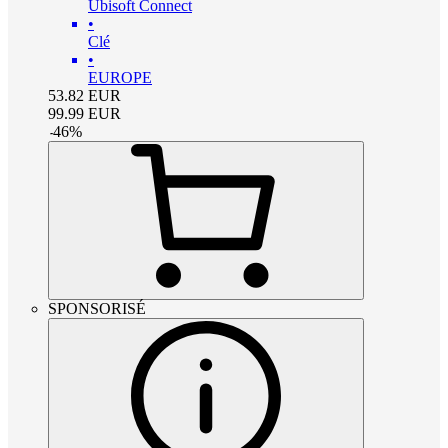
Ubisoft Connect
•
Clé
•
EUROPE
53.82
EUR
99.99
EUR
-
46
%
SPONSORISÉ