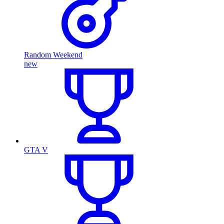
Random Weekend
new
GTA V