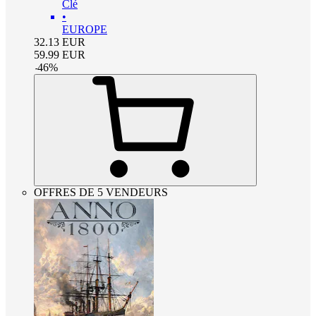
Clé
•
EUROPE
32.13
EUR
59.99
EUR
-
46
%
OFFRES DE 5 VENDEURS