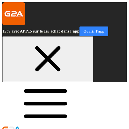
15% avec APP15 sur le 1er achat dans l’app
Ouvrir l’app