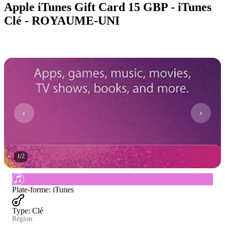
Apple iTunes Gift Card 15 GBP - iTunes
Clé - ROYAUME-UNI
1
/
2
Plate-forme
:
iTunes
Type
:
Clé
Région: