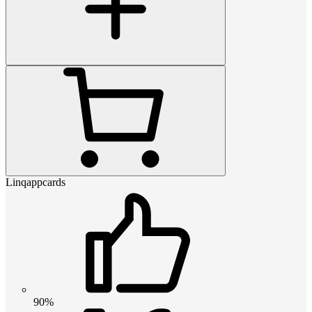
Linqappcards
90%