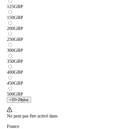
125
GBP
150
GBP
200
GBP
250
GBP
300
GBP
350
GBP
400
GBP
450
GBP
500
GBP
+
33
+
29
plus
Ne peut pas être activé dans
France