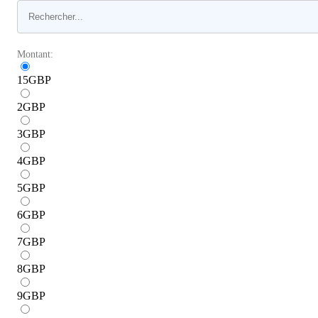
Montant:
15
GBP
2
GBP
3
GBP
4
GBP
5
GBP
6
GBP
7
GBP
8
GBP
9
GBP