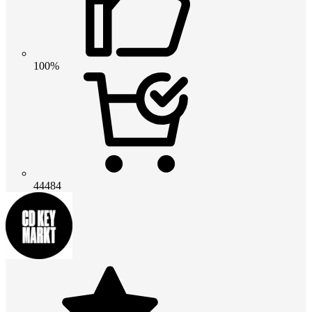
100%
44484