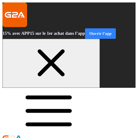
15% avec APP15 sur le 1er achat dans l’app
Ouvrir l’app