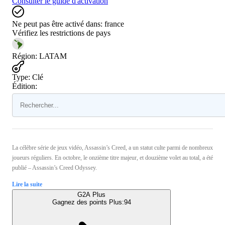
Consulter le guide d'activation
Ne peut pas être activé dans:
france
Vérifiez les restrictions de pays
Région
:
LATAM
Type
:
Clé
Édition:
La célèbre série de jeux vidéo, Assassin’s Creed, a un statut culte parmi de nombreux
joueurs réguliers. En octobre, le onzième titre majeur, et douzième volet au total, a été
publié – Assassin’s Creed Odyssey.
Lire la suite
G2A Plus
Gagnez des points Plus:
94