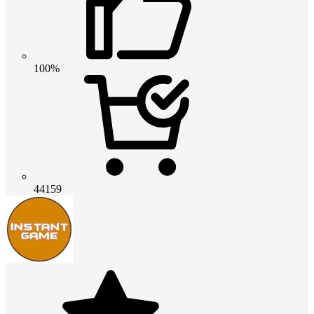
100%
44159