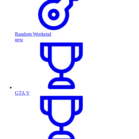
Random Weekend
new
GTA V