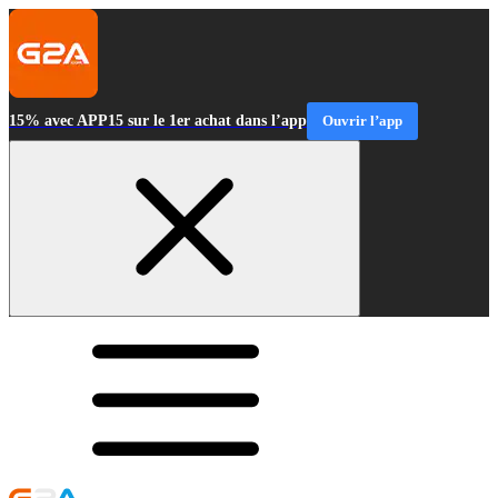
15% avec APP15 sur le 1er achat dans l’app
Ouvrir l’app