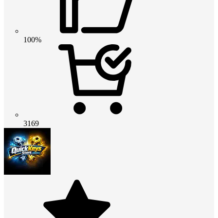
100%
3169