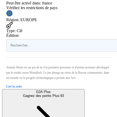
Peut être activé dans:
france
Vérifiez les restrictions de pays
Région
:
EUROPE
Type
:
Clé
Édition:
Atomic Heart est un jeu de tir à la première personne et d'action-aventure développé
par le studio russe Mundfish. Le jeu plonge au cœur de la Russie communiste, dans
un monde où le progrès technologique a permis aux Sov ...
Lire la suite
G2A Plus
Gagnez des points Plus:
93