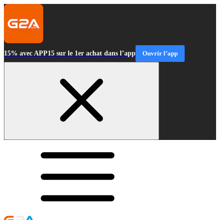
15% avec APP15 sur le 1er achat dans l’app
Ouvrir l’app