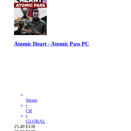
Atomic Heart - Atomic Pass PC
Steam
•
Clé
•
GLOBAL
25.49
EUR