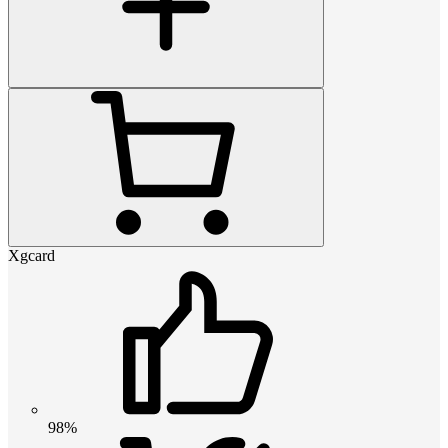
Xgcard
98%