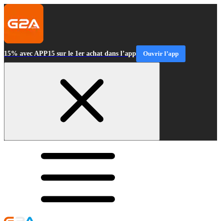
15% avec APP15 sur le 1er achat dans l’app
Ouvrir l’app