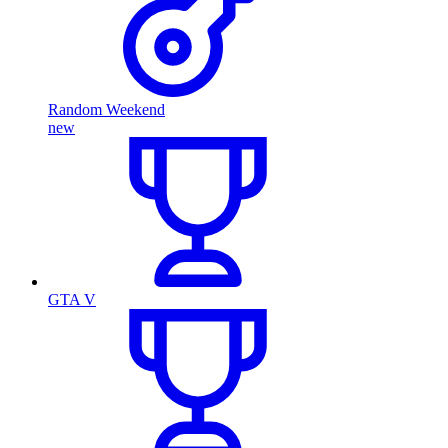
Random Weekend
new
GTA V