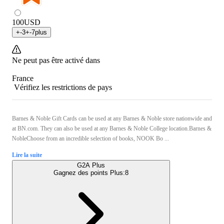
100
USD
+
-3
+
-7
plus
Ne peut pas être activé dans
France
Vérifiez les restrictions de pays
Barnes & Noble Gift Cards can be used at any Barnes & Noble store nationwide and
at BN.com. They can also be used at any Barnes & Noble College location.Barnes &
NobleChoose from an incredible selection of books, NOOK Bo ...
Lire la suite
G2A Plus
Gagnez des points Plus:
8