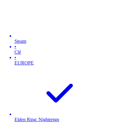
Steam
•
Clé
•
EUROPE
Elden Ring: Nightreign