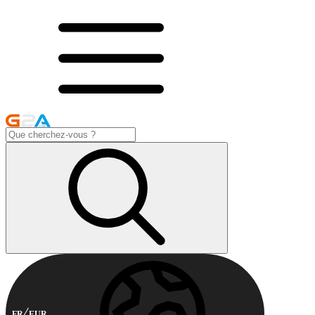
FR
EUR