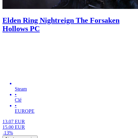
Elden Ring Nightreign The Forsaken
Hollows PC
Steam
•
Clé
•
EUROPE
13.07
EUR
15.00
EUR
-
13
%