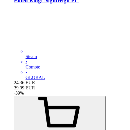
Elden Ring: Nightreign PC
Steam
•
Compte
•
GLOBAL
24.36
EUR
39.99
EUR
-
39
%