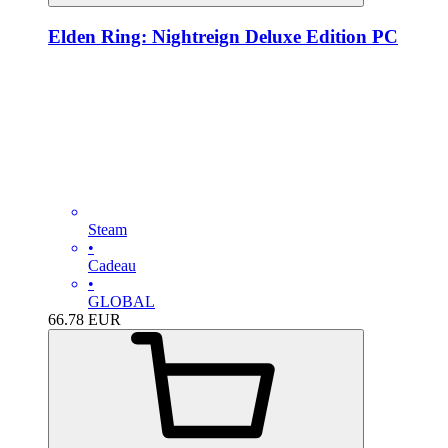
Elden Ring: Nightreign Deluxe Edition PC
Steam
•
Cadeau
•
GLOBAL
66.78
EUR