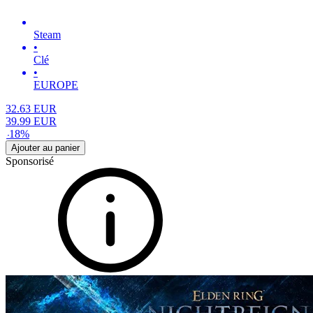
Steam
•
Clé
•
EUROPE
32.63
EUR
39.99
EUR
-
18
%
Ajouter au panier
Sponsorisé