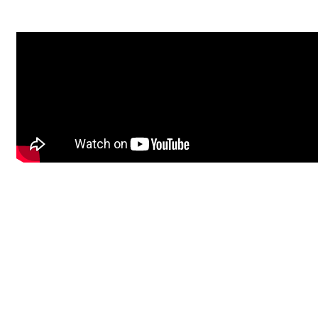
Vice City vous attend !
Parcourez les rues de Vice City et explorez le vaste État de Leonid
avec Jason Duval et Lucia Caminos à la recherche de liberté, de
fortune et de survie.