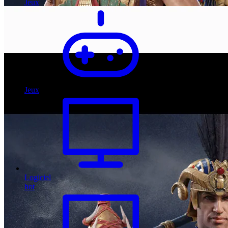
Jeux
Jeux
Logiciel
hot