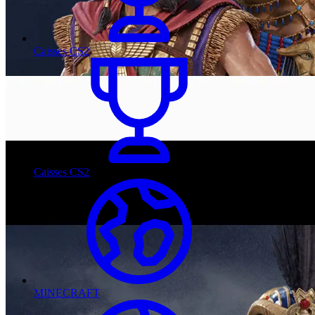
Caisses CS2
Caisses CS2
MINECRAFT