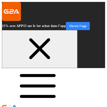
15% avec APP15 sur le 1er achat dans l’app
Ouvrir l’app