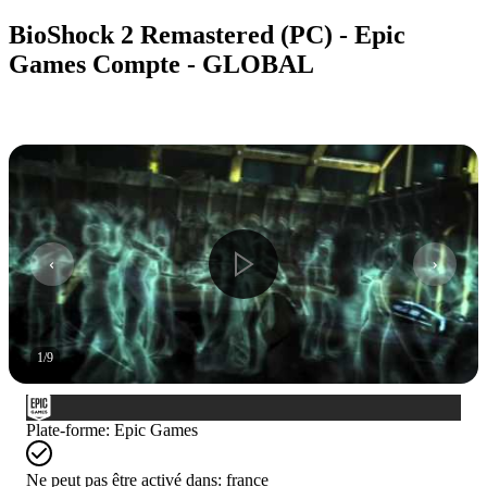
BioShock 2 Remastered (PC) - Epic
Games Compte - GLOBAL
1
/
9
Plate-forme
:
Epic Games
Ne peut pas être activé dans:
france