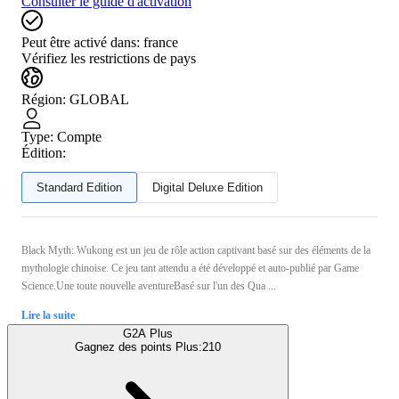
Consulter le guide d'activation
Peut être activé dans:
france
Vérifiez les restrictions de pays
Région
:
GLOBAL
Type
:
Compte
Édition:
Standard Edition
Digital Deluxe Edition
Black Myth: Wukong est un jeu de rôle action captivant basé sur des éléments de la
mythologie chinoise. Ce jeu tant attendu a été développé et auto-publié par Game
Science.Une toute nouvelle aventureBasé sur l'un des Qua ...
Lire la suite
G2A Plus
Gagnez des points Plus:
210