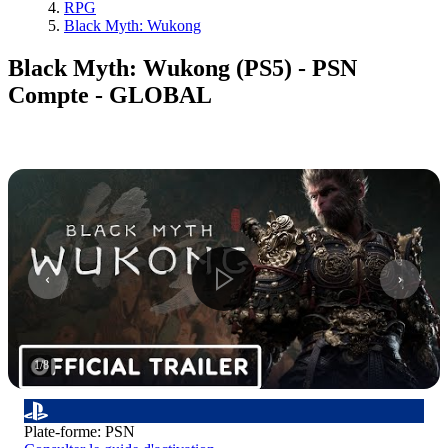
RPG
Black Myth: Wukong
Black Myth: Wukong (PS5) - PSN
Compte - GLOBAL
1
/
8
Plate-forme
:
PSN