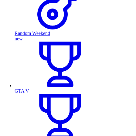
Random Weekend
new
GTA V