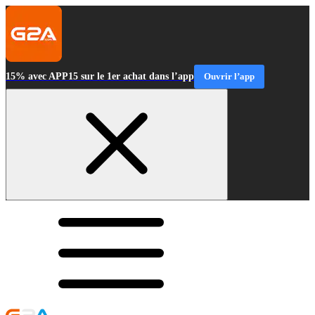
15% avec APP15 sur le 1er achat dans l’app
Ouvrir l’app