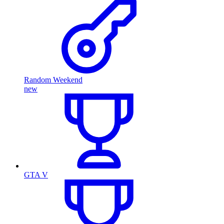
Random Weekend
new
GTA V