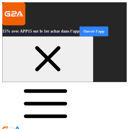
15% avec APP15 sur le 1er achat dans l’app
Ouvrir l’app