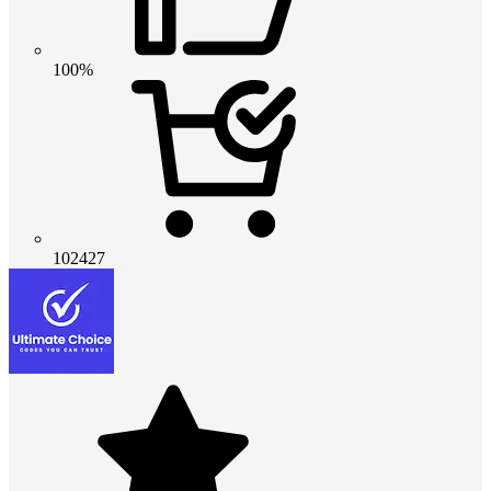
100%
102427