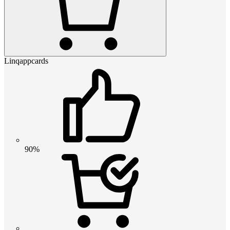
Linqappcards
90%