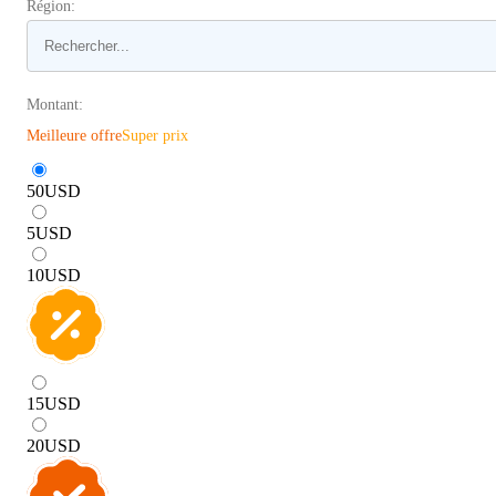
Région:
Montant:
Meilleure offre
Super prix
50
USD
5
USD
10
USD
15
USD
20
USD