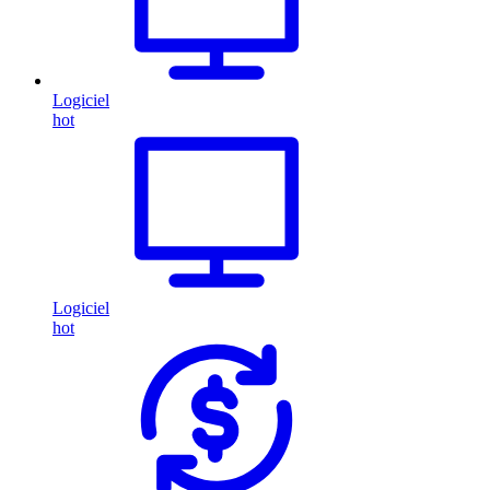
Logiciel
hot
Logiciel
hot