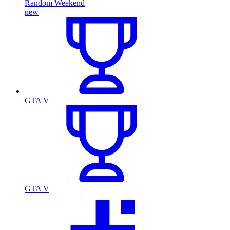
Random Weekend
new
GTA V
GTA V