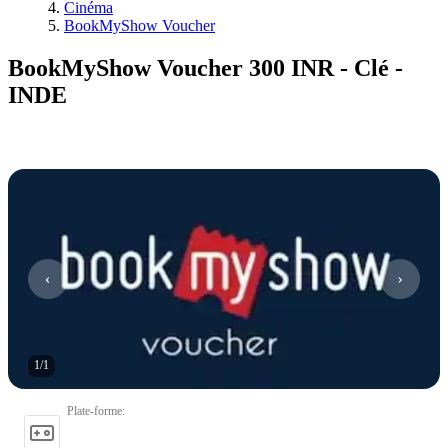
Cinéma
BookMyShow Voucher
BookMyShow Voucher 300 INR - Clé -
INDE
1
/
1
Plate-forme
: