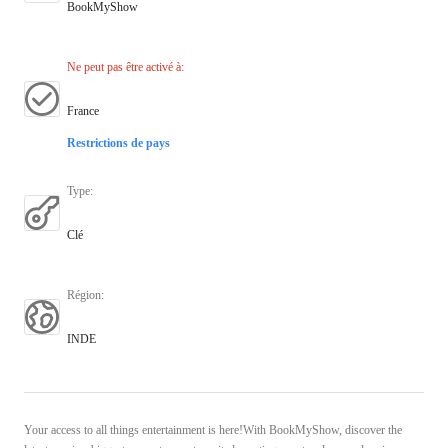
BookMyShow
Ne peut pas être activé à
:
France
Restrictions de pays
Type
:
Clé
Région
:
INDE
Your access to all things entertainment is here!With BookMyShow, discover the