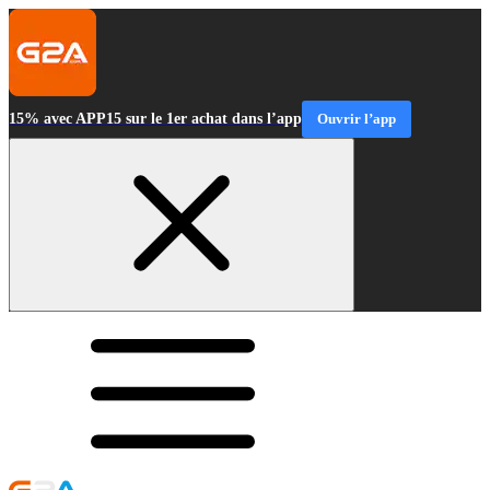
15% avec APP15 sur le 1er achat dans l’app
Ouvrir l’app