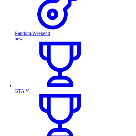
Random Weekend
new
GTA V