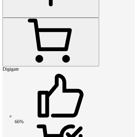
Digigate
66%