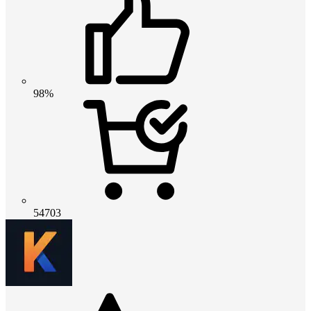
98%
54703