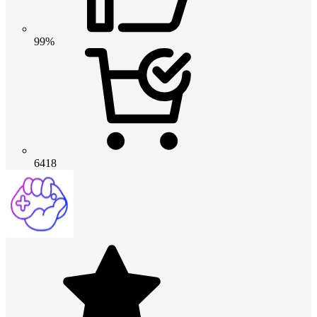
99%
6418