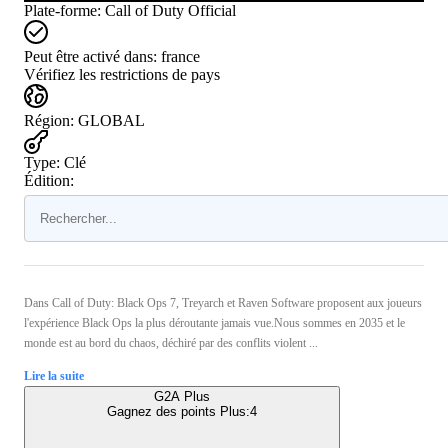
Plate-forme
:
Call of Duty Official
Peut être activé dans:
france
Vérifiez les restrictions de pays
Région
:
GLOBAL
Type
:
Clé
Édition:
Dans Call of Duty: Black Ops 7, Treyarch et Raven Software proposent aux joueurs
l'expérience Black Ops la plus déroutante jamais vue.Nous sommes en 2035 et le
monde est au bord du chaos, déchiré par des conflits violent ...
Lire la suite
G2A Plus
Gagnez des points Plus:
4