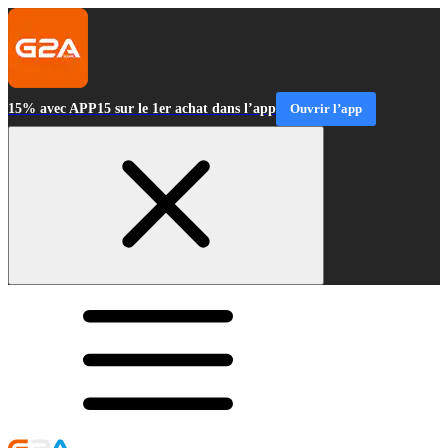
15% avec APP15 sur le 1er achat dans l’app
Ouvrir l’app