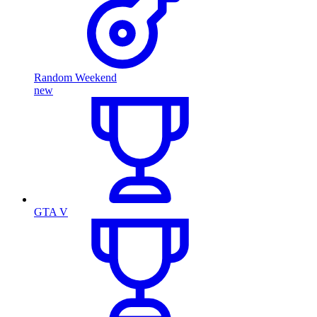
Random Weekend
new
GTA V