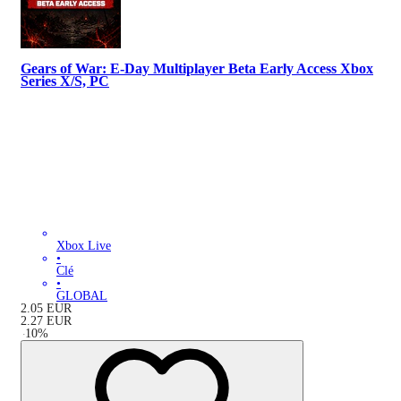
Gears of War: E-Day Multiplayer Beta Early Access Xbox
Series X/S, PC
Xbox Live
•
Clé
•
GLOBAL
2.05
EUR
2.27
EUR
-
10
%