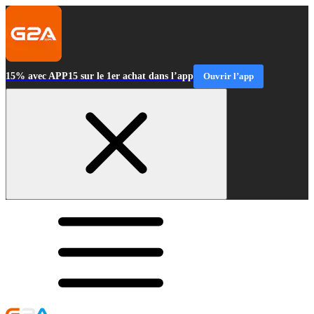
15% avec APP15 sur le 1er achat dans l’app
Ouvrir l’app