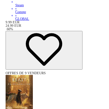
Steam
•
Compte
•
GLOBAL
9.99
EUR
24.99
EUR
-
60
%
OFFRES DE 9 VENDEURS