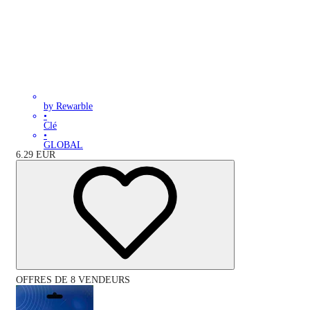
by Rewarble
•
Clé
•
GLOBAL
6.29
EUR
OFFRES DE 8 VENDEURS