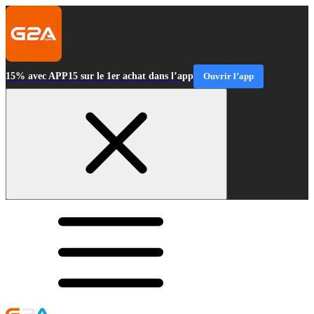
15% avec APP15 sur le 1er achat dans l’app
Ouvrir l’app