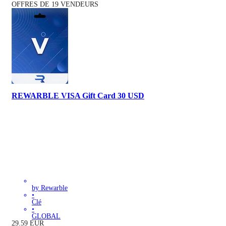
OFFRES DE 19 VENDEURS
REWARBLE VISA Gift Card 30 USD
by Rewarble
•
Clé
•
GLOBAL
29.59
EUR