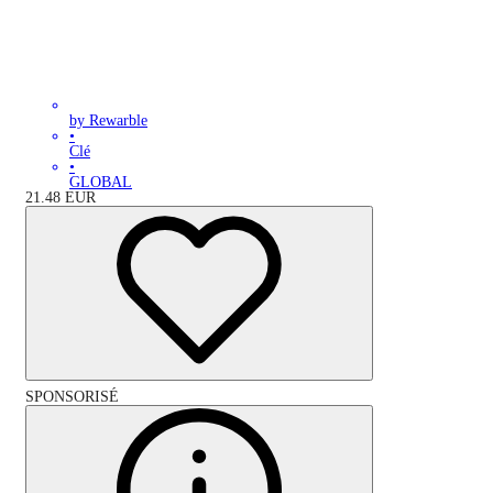
by Rewarble
•
Clé
•
GLOBAL
21.48
EUR
SPONSORISÉ