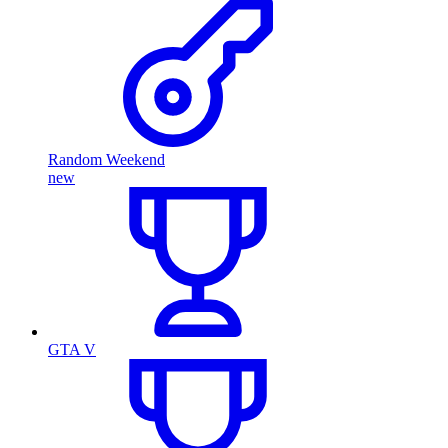
Random Weekend
new
GTA V