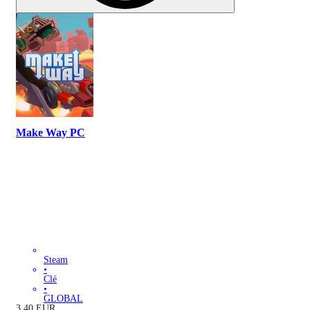
Make Way PC
Steam
•
Clé
•
GLOBAL
3.40
EUR