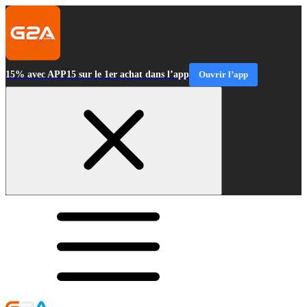
15% avec APP15 sur le 1er achat dans l’app
Ouvrir l’app