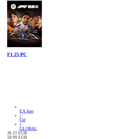
F1 25 PC
EA App
•
Clé
•
GLOBAL
36.21
EUR
59.99
EUR