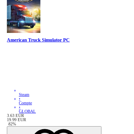
American Truck Simulator PC
Steam
•
Compte
•
GLOBAL
3.63
EUR
19.99
EUR
-
82
%