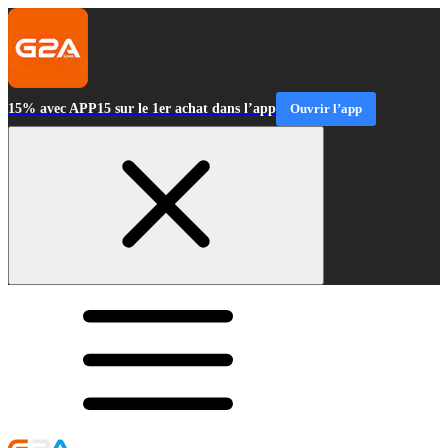
15% avec APP15 sur le 1er achat dans l’app
Ouvrir l’app