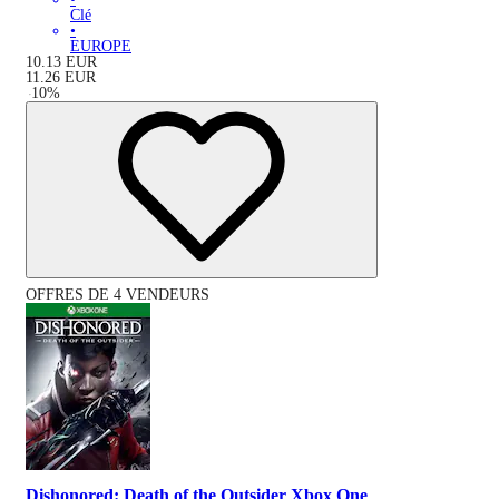
Clé
•
EUROPE
10.13
EUR
11.26
EUR
-
10
%
OFFRES DE 4 VENDEURS
Dishonored: Death of the Outsider Xbox One