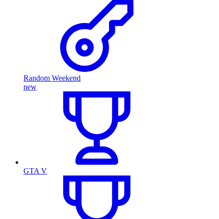
Random Weekend
new
GTA V