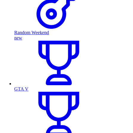
Random Weekend
new
GTA V