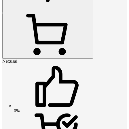
Nexusai_
0%