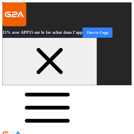
15% avec APP15 sur le 1er achat dans l’app
Ouvrir l’app