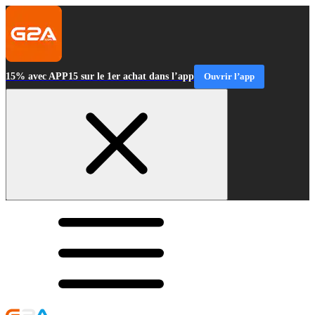
15% avec APP15 sur le 1er achat dans l’app
Ouvrir l’app