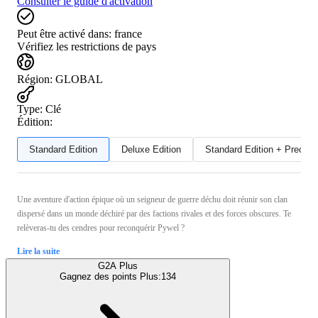
Consulter le guide d'activation
Peut être activé dans:
france
Vérifiez les restrictions de pays
Région
:
GLOBAL
Type
:
Clé
Édition:
Standard Edition
Deluxe Edition
Standard Edition + Preord
Une aventure d'action épique où un seigneur de guerre déchu doit réunir son clan
dispersé dans un monde déchiré par des factions rivales et des forces obscures. Te
relèveras-tu des cendres pour reconquérir Pywel ?
Lire la suite
G2A Plus
Gagnez des points Plus:
134