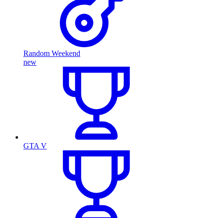
Random Weekend
new
GTA V