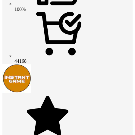
100%
44168