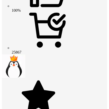
100%
25867