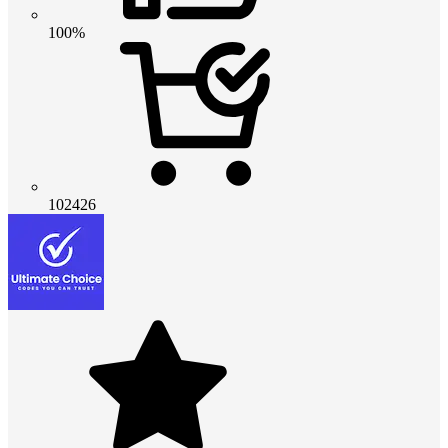
100%
102426