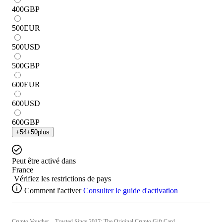
400
GBP
500
EUR
500
USD
500
GBP
600
EUR
600
USD
600
GBP
+
54
+
50
plus
Peut être activé dans
France
Vérifiez les restrictions de pays
Comment l'activer
Consulter le guide d'activation
Crypto Voucher – Trusted Since 2017: The Original Crypto Gift Card