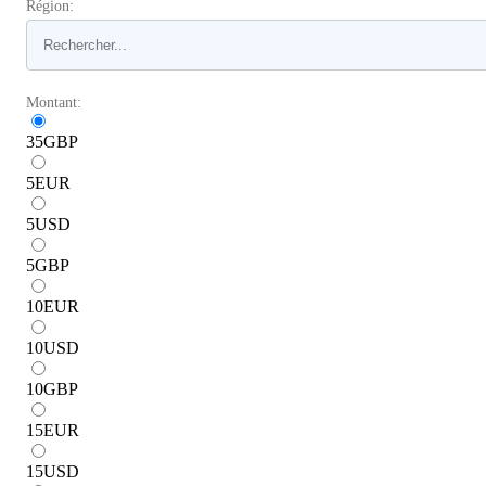
Région:
Montant:
35
GBP
5
EUR
5
USD
5
GBP
10
EUR
10
USD
10
GBP
15
EUR
15
USD