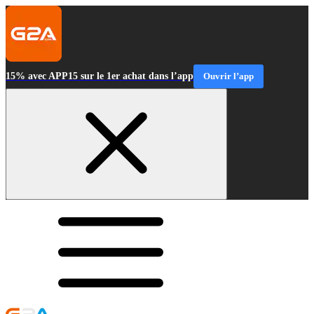
15% avec APP15 sur le 1er achat dans l’app
Ouvrir l’app