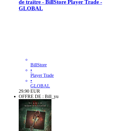
de traître - BillStore Player Trade -
GLOBAL
BillStore
•
Player Trade
•
GLOBAL
29.90
EUR
OFFRE DE : Bill_yu