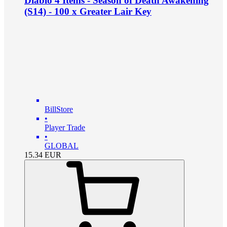
Diablo 4 Items - Season of Death Awakening
(S14) - 100 x Greater Lair Key
BillStore
•
Player Trade
•
GLOBAL
15.34
EUR