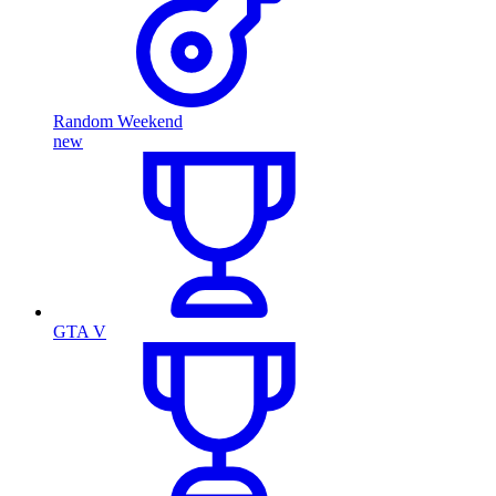
Random Weekend
new
GTA V