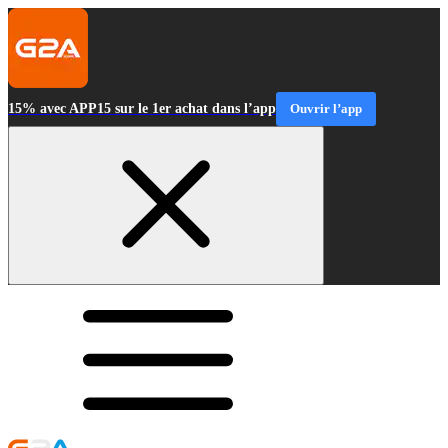
15% avec APP15 sur le 1er achat dans l’app
Ouvrir l’app