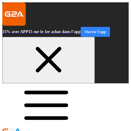
15% avec APP15 sur le 1er achat dans l’app
Ouvrir l’app