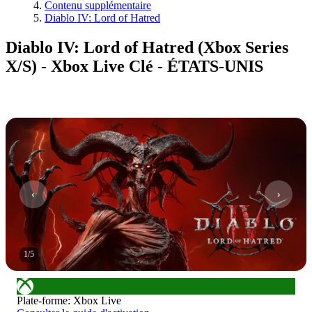
Contenu supplémentaire
Diablo IV: Lord of Hatred
Diablo IV: Lord of Hatred (Xbox Series
X/S) - Xbox Live Clé - ÉTATS-UNIS
1
/
5
Plate-forme
:
Xbox Live