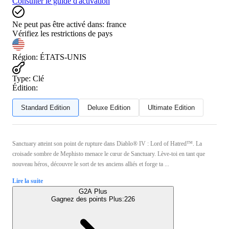
Consulter le guide d'activation
Ne peut pas être activé dans:
france
Vérifiez les restrictions de pays
Région
:
ÉTATS-UNIS
Type
:
Clé
Édition:
Standard Edition
Deluxe Edition
Ultimate Edition
Sanctuary atteint son point de rupture dans Diablo® IV : Lord of Hatred™. La
croisade sombre de Mephisto menace le cœur de Sanctuary. Lève-toi en tant que
nouveau héros, découvre le sort de tes anciens alliés et forge ta ...
Lire la suite
G2A Plus
Gagnez des points Plus:
226