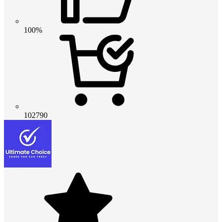
100%
102790