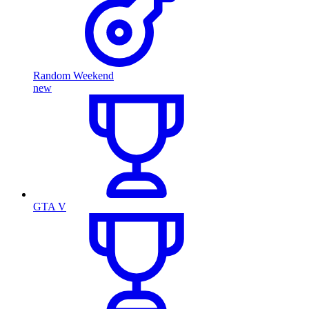
Random Weekend
new
GTA V