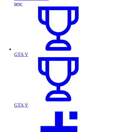
new
GTA V
GTA V