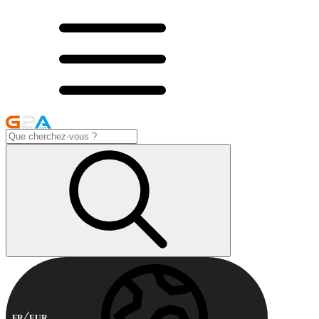
FR
EUR