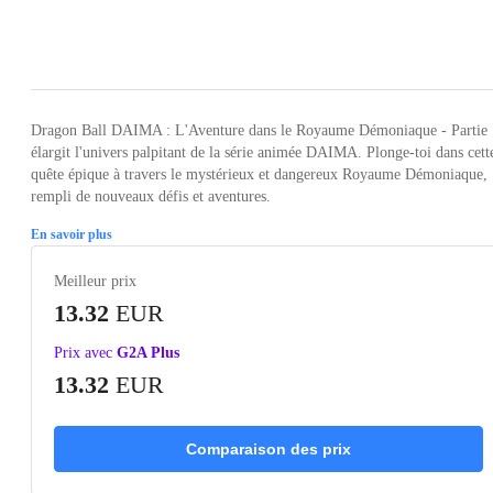
Loading...
Loading...
Loading...
Loading...
Loading
Dragon Ball DAIMA : L'Aventure dans le Royaume Démoniaque - Partie 
élargit l'univers palpitant de la série animée DAIMA. Plonge-toi dans cett
quête épique à travers le mystérieux et dangereux Royaume Démoniaque,
rempli de nouveaux défis et aventures.
En savoir plus
Meilleur prix
13.32
EUR
Prix avec
G2A Plus
13.32
EUR
Comparaison des prix