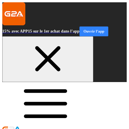
15% avec APP15 sur le 1er achat dans l’app
Ouvrir l’app