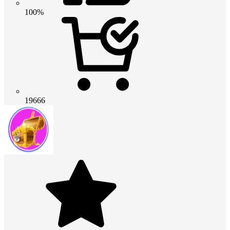
100%
19666