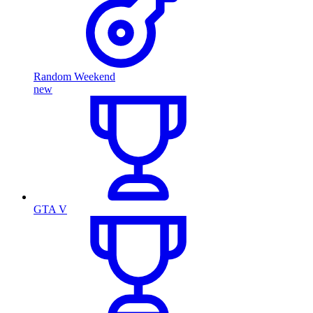
Random Weekend
new
GTA V