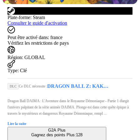
Plate-forme
:
Steam
Consulter le guide d'activation
Peut être activé dans:
france
Vérifiez les restrictions de pays
Région
:
GLOBAL
Type
:
Clé
DRAGON BALL Z: KAKAROT (PC) - Steam Key - GLOBAL
Ce DLC nécessite :
DLC
Dragon Ball DAIMA : L'Aventure dans le Royaume Démoniaque - Partie 1 élargit
l'univers palpitant de la série animée DAIMA. Plonge-toi dans cette quête épique à
travers le mystérieux et dangereux Royaume Démoniaque, rempl ...
Lire la suite
G2A Plus
Gagnez des points Plus:
128