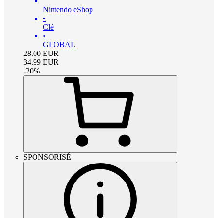
Nintendo eShop
•
Clé
•
GLOBAL
28.00
EUR
34.99
EUR
-
20
%
SPONSORISÉ