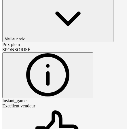
Meilleur prix
Prix plein
SPONSORISÉ
Instant_game
Excellent vendeur