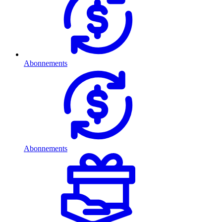
Abonnements
Abonnements