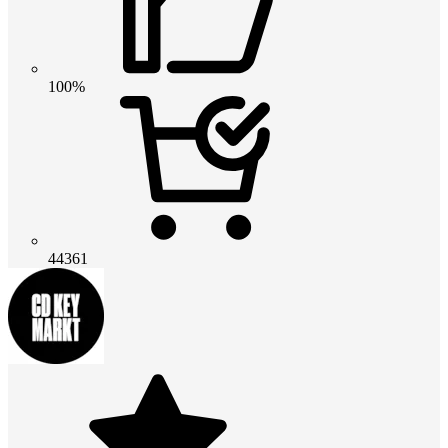
100%
44361