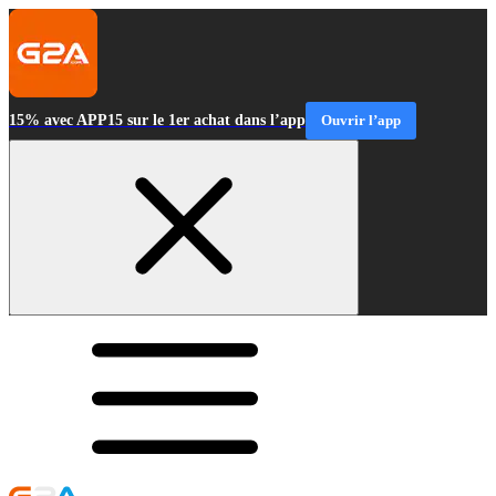
15% avec APP15 sur le 1er achat dans l’app
Ouvrir l’app