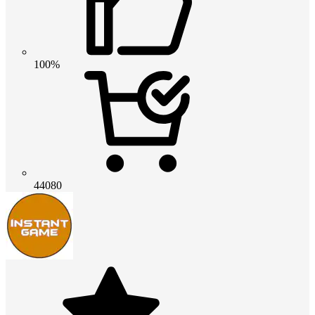
100%
44080