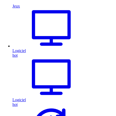
Jeux
Logiciel
hot
Logiciel
hot