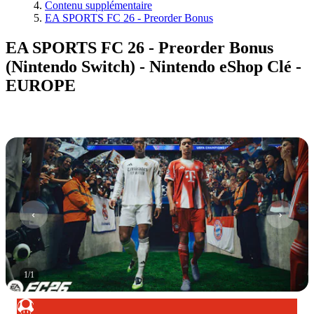
Contenu supplémentaire
EA SPORTS FC 26 - Preorder Bonus
EA SPORTS FC 26 - Preorder Bonus
(Nintendo Switch) - Nintendo eShop Clé -
EUROPE
1
/
1