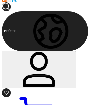
FR
EUR