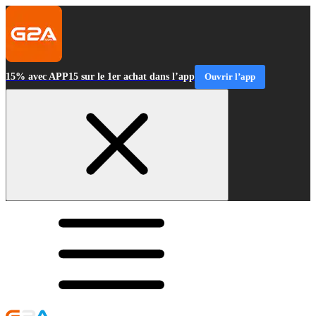
15% avec APP15 sur le 1er achat dans l’app
Ouvrir l’app