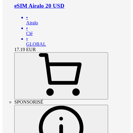
eSIM Airalo 20 USD
•
Airalo
•
Clé
•
GLOBAL
17.19
EUR
SPONSORISÉ