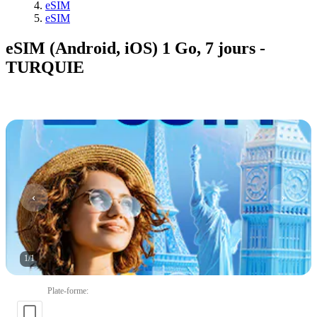
eSIM
eSIM
eSIM (Android, iOS) 1 Go, 7 jours -
TURQUIE
1
/
1
Plate-forme
: