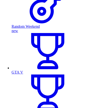
Random Weekend
new
GTA V