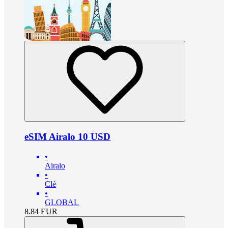
eSIM Airalo 10 USD
•
Airalo
•
Clé
•
GLOBAL
8.84
EUR