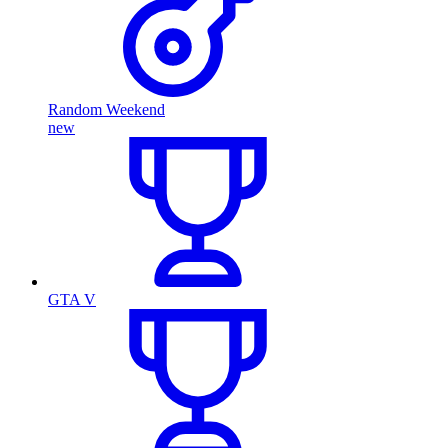
Random Weekend
new
GTA V