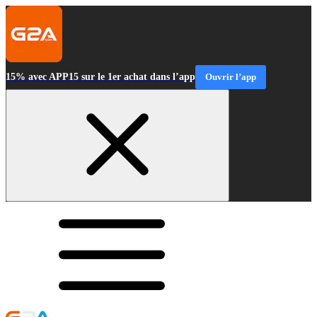
15% avec APP15 sur le 1er achat dans l’app
Ouvrir l’app