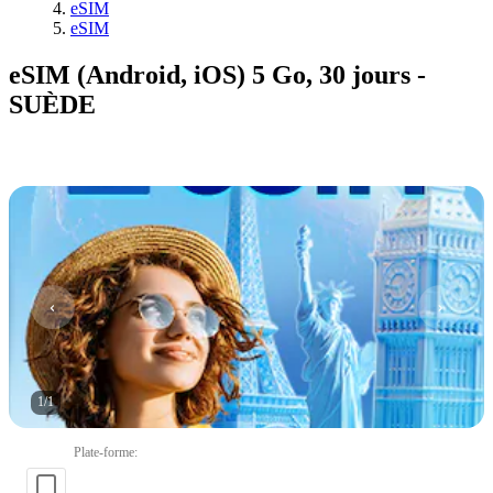
eSIM
eSIM
eSIM (Android, iOS) 5 Go, 30 jours -
SUÈDE
1
/
1
Plate-forme
: