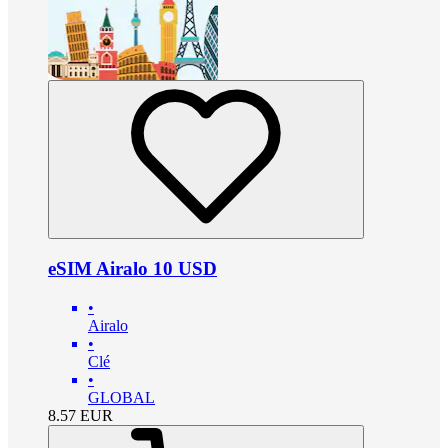
eSIM Airalo 10 USD
•
Airalo
•
Clé
•
GLOBAL
8.57
EUR