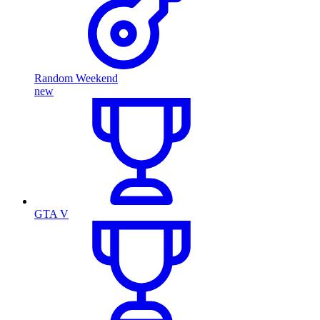
Random Weekend
new
GTA V