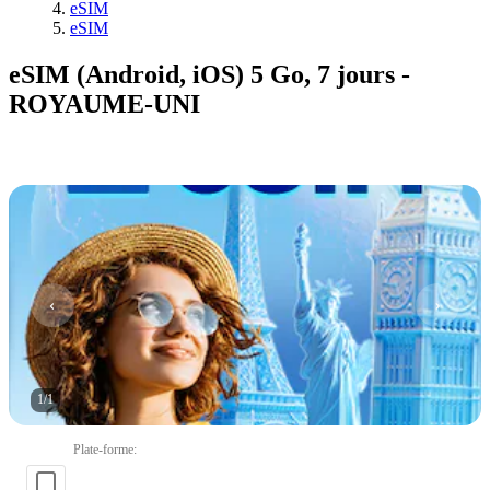
eSIM
eSIM
eSIM (Android, iOS) 5 Go, 7 jours -
ROYAUME-UNI
1
/
1
Plate-forme
: