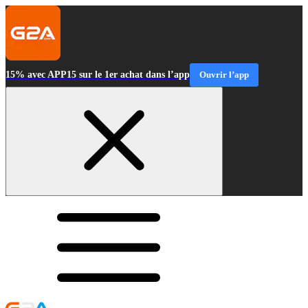
15% avec APP15 sur le 1er achat dans l’app
Ouvrir l’app