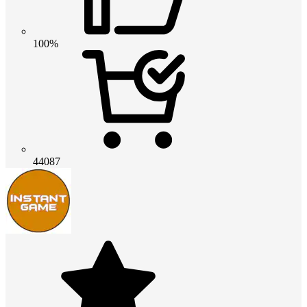
100%
44087