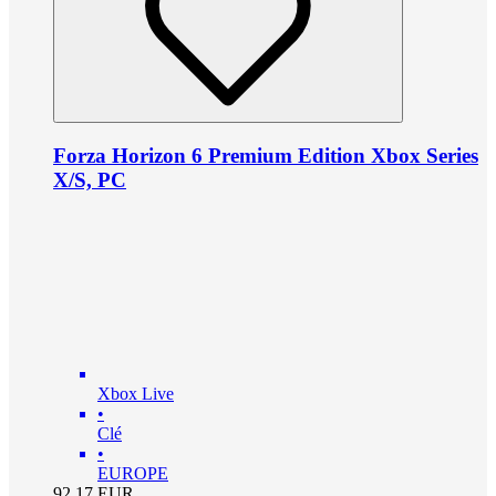
Forza Horizon 6 Premium Edition Xbox Series
X/S, PC
Xbox Live
•
Clé
•
EUROPE
92.17
EUR