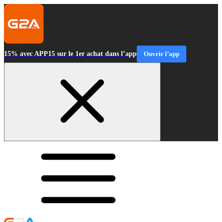
15% avec APP15 sur le 1er achat dans l’app
Ouvrir l’app