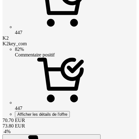
447
K2
K2key_com
82%
Commentaire positif
447
Afficher les détails de l'offre
70.70
EUR
73.80
EUR
-
4
%