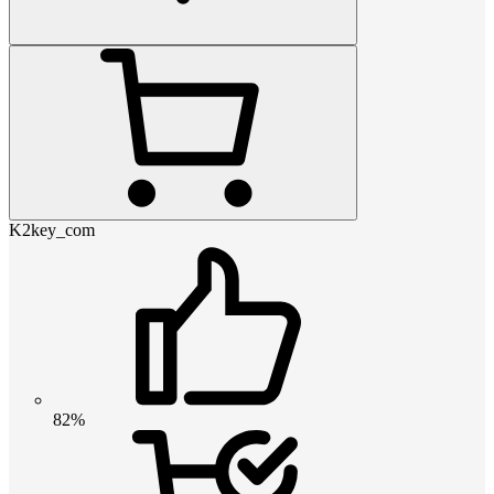
K2key_com
82%