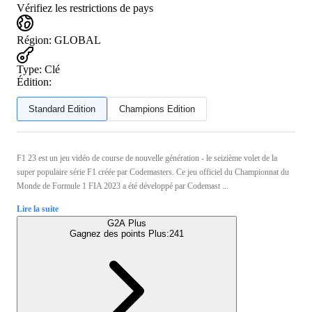
Vérifiez les restrictions de pays
Région
:
GLOBAL
Type
:
Clé
Édition:
Standard Edition
Champions Edition
F1 23 est un jeu vidéo de course de nouvelle génération - le seizième volet de la
super populaire série F1 créée par Codemasters. Ce jeu officiel du Championnat du
Monde de Formule 1 FIA 2023 a été développé par Codemast ...
Lire la suite
G2A Plus
Gagnez des points Plus:
241