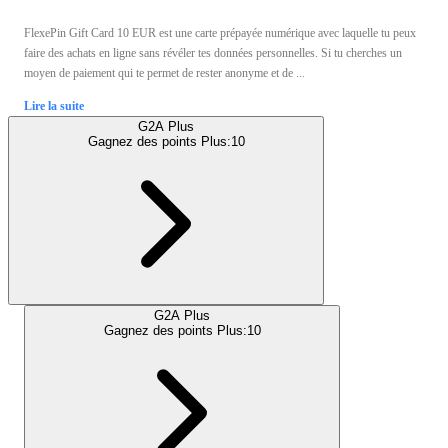
FlexePin Gift Card 10 EUR est une carte prépayée numérique avec laquelle tu peux
faire des achats en ligne sans révéler tes données personnelles. Si tu cherches un
moyen de paiement qui te permet de rester anonyme et de ...
Lire la suite
G2A Plus
Gagnez des points Plus:
10
G2A Plus
Gagnez des points Plus:
10