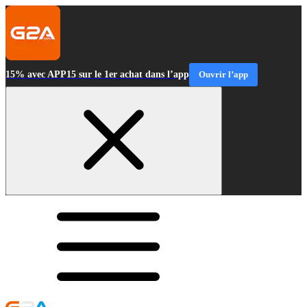
15% avec APP15 sur le 1er achat dans l’app
Ouvrir l’app