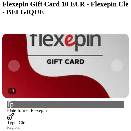
Flexepin Gift Card 10 EUR - Flexepin Clé
- BELGIQUE
1
/
1
Plate-forme
:
Flexepin
Type
:
Clé
Région: