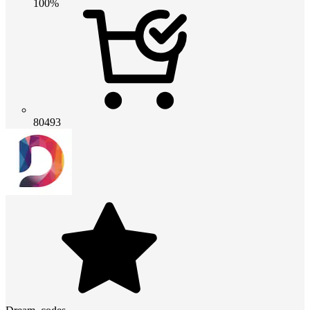
100%
80493