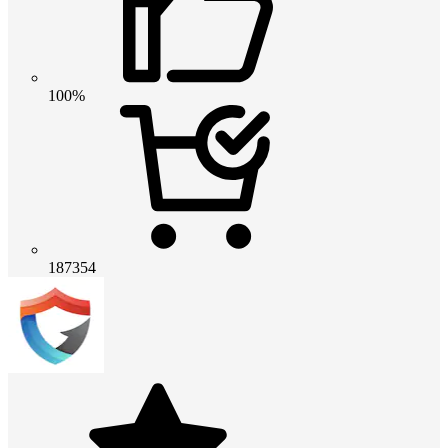
100%
187354